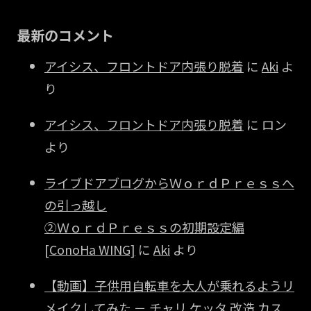
最新のコメント
アイシス、フロントドア内張り脱着
に
Aki
よ
り
アイシス、フロントドア内張り脱着
に
ロン
より
ライブドアブログからＷｏｒｄＰｒｅｓｓへ
の引っ越し
②ＷｏｒｄＰｒｅｓｓの初期設定編
[ConoHa WING]
に
Aki
より
【動画】子供用自転車を大人が乗れるようリ
メイクしてみた － チャリ ケッタ 改造 カス