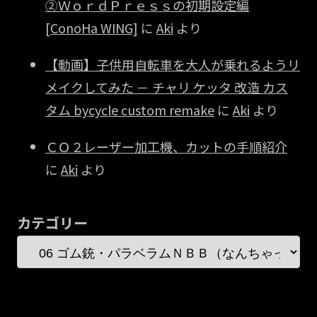
②ＷｏｒｄＰｒｅｓｓの初期設定編
[ConoHa WING]
に
Aki
より
【動画】子供用自転車を大人が乗れるようリ
メイクしてみた － チャリ ケッタ 改造 カス
タム bycycle custom remake
に
Aki
より
ＣＯ２レーザー加工機、カットの手順紹介
に
Aki
より
カテゴリー