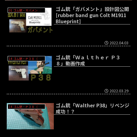
ゴム銃「ガバメント」設計図公開
01 ゴム銃・ガバメント - Colt Government M1911
[rubber band gun Colt M1911
Blueprint]
2022.04.03
ゴム銃「Ｗａｌｔｈｅｒ Ｐ３
14 ゴム銃・Ｐ３８（ルパン三世）- Walther P38
８」動画作成
2022.03.29
ゴム銃「Walther P38」リベンジ
14 ゴム銃・Ｐ３８（ルパン三世）- Walther P38
成功！？