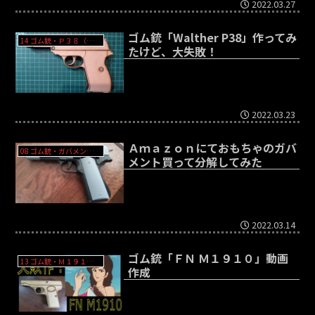
2022.03.27
ゴム銃「Walther P38」作ってみ
14 ゴム銃・Ｐ３８（ルパン三世）- Walther P38
たけど、大失敗！
2022.03.23
Ａｍａｚｏｎにておもちゃのガバ
08 ゴム銃・ガバメントＳＢＢ（そこそこブローバック）- Colt Government M1911
メント買って分解してみた
2022.03.14
ゴム銃「ＦＮ Ｍ１９１０」動画
13 ゴム銃・Ｍ１９１０（峰不二子）- FN Browning M1910
作成