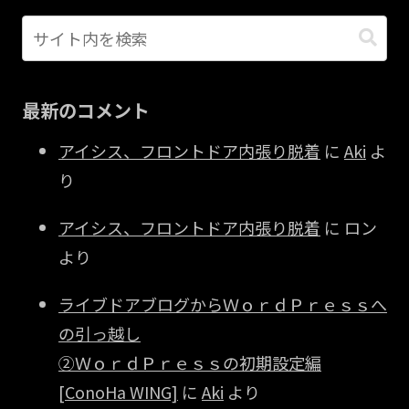
最新のコメント
アイシス、フロントドア内張り脱着
に
Aki
よ
り
アイシス、フロントドア内張り脱着
に
ロン
より
ライブドアブログからＷｏｒｄＰｒｅｓｓへ
の引っ越し
②ＷｏｒｄＰｒｅｓｓの初期設定編
[ConoHa WING]
に
Aki
より