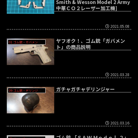
Smith & Wesson Model 2 Army
中華ＣＯ２レーザー加工機]
2021.05.08
ヤフオク！、ゴム銃「ガバメン
01 ゴム銃・ガバメント - Colt Government M1911
ト」の商品説明
2021.03.28
ガチャガチャデリンジャー
09 ゴム銃・デリンジャー（不二子仕様）- Deringer
2021.03.16
ゴム銃 「Ｓ＆Ｗ Ｍｏｄｅｌ ２」