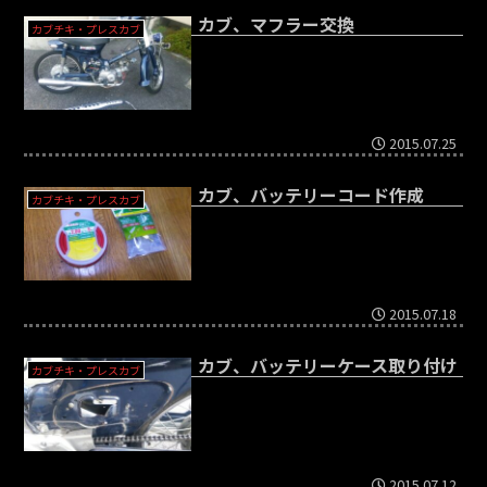
カブ、マフラー交換
カブチキ・プレスカブ
2015.07.25
カブ、バッテリーコード作成
カブチキ・プレスカブ
2015.07.18
カブ、バッテリーケース取り付け
カブチキ・プレスカブ
2015.07.12