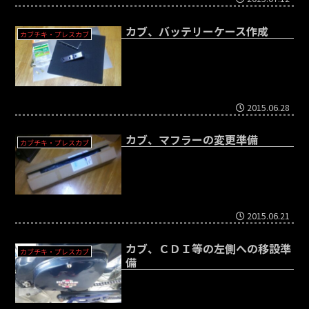
カブ、バッテリーケース作成
カブチキ・プレスカブ
2015.06.28
カブ、マフラーの変更準備
カブチキ・プレスカブ
2015.06.21
カブ、ＣＤＩ等の左側への移設準
カブチキ・プレスカブ
備