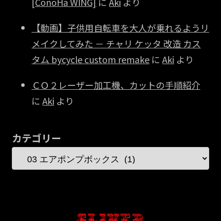
[ConoHa WING]
に
Aki
より
【動画】子供用自転車を大人が乗れるようリ
メイクしてみた － チャリ ケッタ 改造 カス
タム bycycle custom remake
に
Aki
より
ＣＯ２レーザー加工機、カットの手順紹介
に
Aki
より
カテゴリー