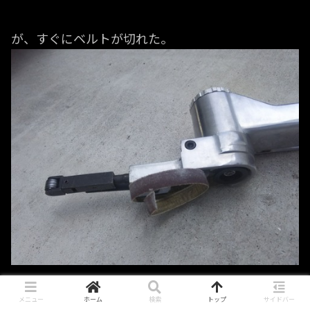
が、すぐにベルトが切れた。
メニュー
ホーム
検索
トップ
サイドバー
やっぱオマケはダメだわ。