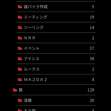
謎バイク作成
5
ミーティング
19
ツーリング
14
ＮＲＲ
2
イベント
37
アイシス
59
ルークス
2
ＭＡＺＤＡ２
4
鉄
129
溶接
20
ろう接
4