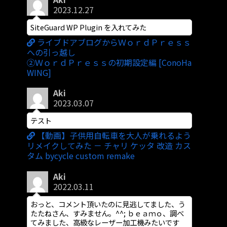
2023.12.27
SiteGuard WP Plugin を入れてみた
ライブドアブログからＷｏｒｄＰｒｅｓｓ
への引っ越し
②ＷｏｒｄＰｒｅｓｓの初期設定編 [ConoHa
WING]
Aki
2023.03.07
テスト
【動画】子供用自転車を大人が乗れるよう
リメイクしてみた － チャリ ケッタ 改造 カス
タム bycycle custom remake
Aki
2022.03.11
おっと、コメント頂いたのに見逃してました、う
たたねさん、すみません。^^; ｂｅａｍｏ、調べ
てみました、高級なレーザー加工機みたいです