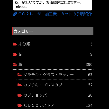
ね。 欲しいですが、お値段的に無理ですー。
Inksca...
ＣＯ２レーザー加工機、カットの手順紹介
カテゴリー
未分類
5
記
9
輪
390
グラチキ・グラストラッカー
63
カブチキ・プレスカブ
52
カブチョッパー
20
ＣＤ５０レストア
124