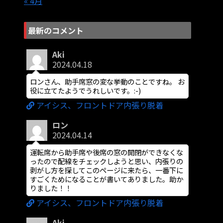
« 4月
最新のコメント
Aki
2024.04.18
ロンさん、助手席窓の変な挙動のことですね。 お
役に立てたようでうれしいです。:-)
アイシス、フロントドア内張り脱着
ロン
2024.04.14
運転席から助手席や後席の窓の開閉ができなくな
ったので配線をチェックしようと思い、内張りの
剥がし方を探してこのページに来たら、一番下に
すごくためになることが書いてありました。助か
りました！！
アイシス、フロントドア内張り脱着
Aki