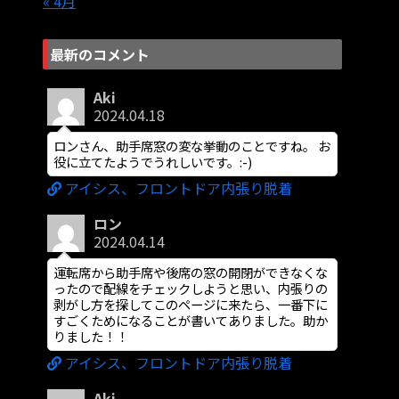
« 4月
最新のコメント
Aki
2024.04.18
ロンさん、助手席窓の変な挙動のことですね。 お
役に立てたようでうれしいです。:-)
アイシス、フロントドア内張り脱着
ロン
2024.04.14
運転席から助手席や後席の窓の開閉ができなくな
ったので配線をチェックしようと思い、内張りの
剥がし方を探してこのページに来たら、一番下に
すごくためになることが書いてありました。助か
りました！！
アイシス、フロントドア内張り脱着
Aki