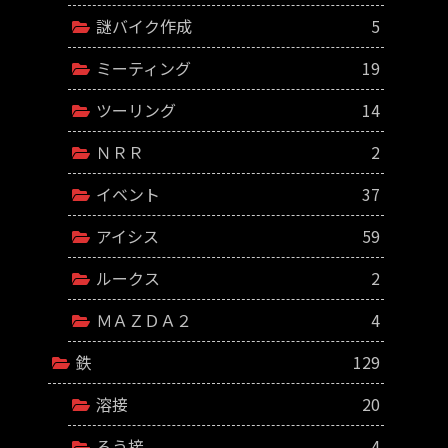
謎バイク作成
5
ミーティング
19
ツーリング
14
ＮＲＲ
2
イベント
37
アイシス
59
ルークス
2
ＭＡＺＤＡ２
4
鉄
129
溶接
20
ろう接
4