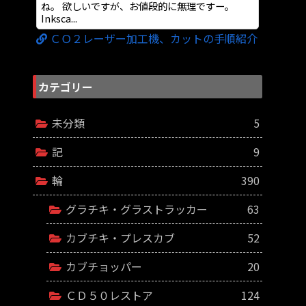
ね。 欲しいですが、お値段的に無理ですー。
Inksca...
ＣＯ２レーザー加工機、カットの手順紹介
カテゴリー
未分類
5
記
9
輪
390
グラチキ・グラストラッカー
63
カブチキ・プレスカブ
52
カブチョッパー
20
ＣＤ５０レストア
124