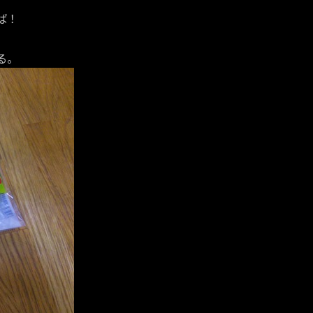
ば！
る。