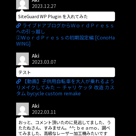
2023.12.27
SiteGuard WP Plugin を入れてみた
ライブドアブログからＷｏｒｄＰｒｅｓｓ
への引っ越し
②ＷｏｒｄＰｒｅｓｓの初期設定編 [ConoHa
WING]
Aki
2023.03.07
テスト
【動画】子供用自転車を大人が乗れるよう
リメイクしてみた － チャリ ケッタ 改造 カス
タム bycycle custom remake
Aki
2022.03.11
おっと、コメント頂いたのに見逃してました、う
たたねさん、すみません。^^; ｂｅａｍｏ、調べ
てみました、高級なレーザー加工機みたいです