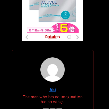
Aki
The man who has no imagination
has no wings.