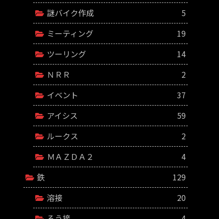
謎バイク作成
5
ミーティング
19
ツーリング
14
ＮＲＲ
2
イベント
37
アイシス
59
ルークス
2
ＭＡＺＤＡ２
4
鉄
129
溶接
20
ろう接
4