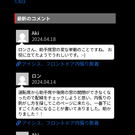
« 4月
最新のコメント
Aki
2024.04.18
ロンさん、助手席窓の変な挙動のことですね。 お
役に立てたようでうれしいです。:-)
アイシス、フロントドア内張り脱着
ロン
2024.04.14
運転席から助手席や後席の窓の開閉ができなくな
ったので配線をチェックしようと思い、内張りの
剥がし方を探してこのページに来たら、一番下に
すごくためになることが書いてありました。助か
りました！！
アイシス、フロントドア内張り脱着
Aki