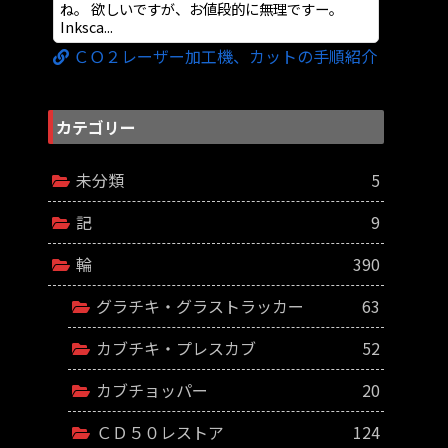
ね。 欲しいですが、お値段的に無理ですー。
Inksca...
ＣＯ２レーザー加工機、カットの手順紹介
カテゴリー
未分類
5
記
9
輪
390
グラチキ・グラストラッカー
63
カブチキ・プレスカブ
52
カブチョッパー
20
ＣＤ５０レストア
124