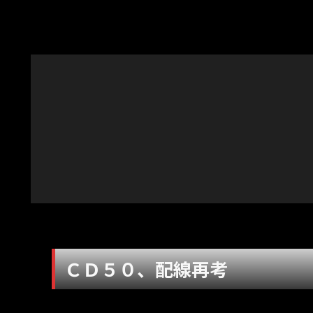
ＣＤ５０、配線再考