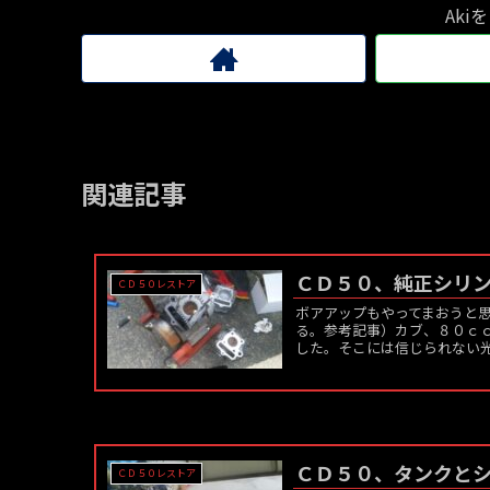
Aki
関連記事
ＣＤ５０、純正シリ
ＣＤ５０レストア
ボアアップもやってまおうと
る。参考記事）カブ、８０ｃ
した。そこには信じられない光
ＣＤ５０、タンクと
ＣＤ５０レストア