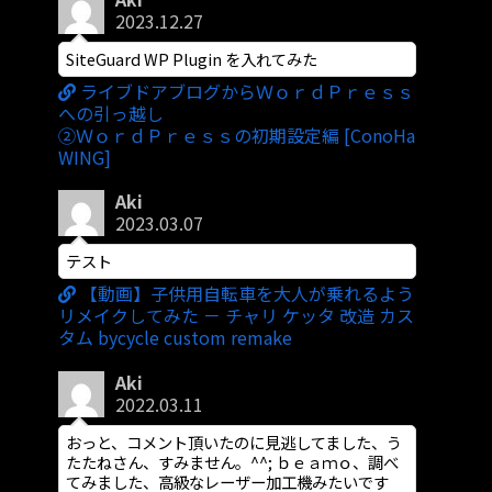
2023.12.27
SiteGuard WP Plugin を入れてみた
ライブドアブログからＷｏｒｄＰｒｅｓｓ
への引っ越し
②ＷｏｒｄＰｒｅｓｓの初期設定編 [ConoHa
WING]
Aki
2023.03.07
テスト
【動画】子供用自転車を大人が乗れるよう
リメイクしてみた － チャリ ケッタ 改造 カス
タム bycycle custom remake
Aki
2022.03.11
おっと、コメント頂いたのに見逃してました、う
たたねさん、すみません。^^; ｂｅａｍｏ、調べ
てみました、高級なレーザー加工機みたいです