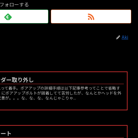
をフォローする
Aki
ンダー取り外し
思って着手。ボアアップの詳細手順は以下記事参考ってことで省略す
ｃにボアアップボルトが固着してて苦労したが、なんとかヘッドを外
景が。。。な、な、な、なんじゃこりゃ...
シート