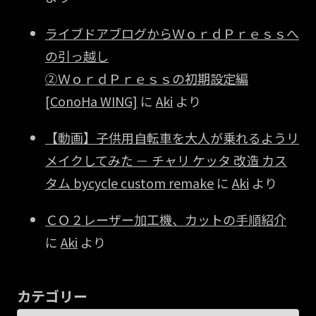
ライブドアブログからＷｏｒｄＰｒｅｓｓへ
の引っ越し
②ＷｏｒｄＰｒｅｓｓの初期設定編
[ConoHa WING]
に
Aki
より
【動画】子供用自転車を大人が乗れるようリ
メイクしてみた － チャリ ケッタ 改造 カス
タム bycycle custom remake
に
Aki
より
ＣＯ２レーザー加工機、カットの手順紹介
に
Aki
より
カテゴリー