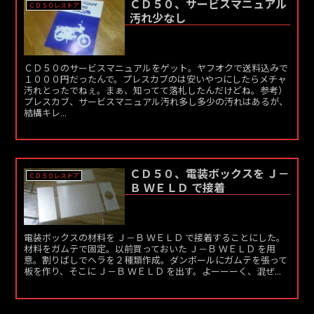
ＣＤ５０、サービスマニュアル
ＣＤ５０レストア
汚れ少なし
ＣＤ５０のサービスマニュアルをゲット。ヤフオクで送料込みで
１０００円だったんで。プレスカブのは安いやつにしたらメチャ
汚れとったでねぇ。まぁ、知ってて落札したんだけどね。参考）
プレスカブ、サービスマニュアル汚れ多し多少の汚れはあるが、
結構キレ...
ＣＤ５０、電装ボックスを Ｊ－
ＣＤ５０レストア
Ｂ ＷＥＬＤ で接着
電装ボックスの材料を Ｊ－Ｂ ＷＥＬＤ で接着することにした。
材料をガムテで固定。以前買っておいた Ｊ－Ｂ ＷＥＬＤ を用
意。割りばしでヘラを２種類作成。ダンボールにガムテを張って
板を作り、そこに Ｊ－Ｂ ＷＥＬＤ を出す。よーーーく、混ぜ...