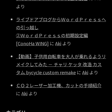
より
ライブドアブログからＷｏｒｄＰｒｅｓｓへ
の引っ越し
②ＷｏｒｄＰｒｅｓｓの初期設定編
[ConoHa WING]
に
Aki
より
【動画】子供用自転車を大人が乗れるようリ
メイクしてみた － チャリ ケッタ 改造 カス
タム bycycle custom remake
に
Aki
より
ＣＯ２レーザー加工機、カットの手順紹介
に
Aki
より