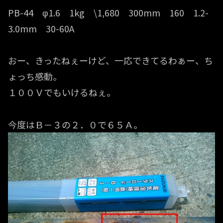
PB-44 φ1.6 1kg \1,680 300mm 160 1.2-
3.0mm 30-60A
おー、きったねぇーけど、一応できてるわぁー、ち
ょっち感動。
１００Ｖでもいけるねぇ。
今度はＢ－３の２．０で６５Ａ。