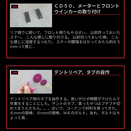
ＣＤ５０、メーターとフロント
溶接
ウインカーの取り付け
リア周りに続いて、フロント周りもやるぜぃ。 以前作っておいた
ステー。 こんな感じに取り付ける。 以前切っておいた棒。 こん
な感じに溶接するつもり。 ステーの間隔をはかってみたら約６５
ｍｍって感じ...
デントリペア、タブの自作
溶接
デントリペア用のタブを自作する。思いがけず時間がでけたんで
作業をすることにした。デントのタブ、買ったやつはブチブチ切
れてまうんだもん。。。ほいで、コーナンで材料を買ってきた。
６ｍｍの鉄棒、８ｍｍの鉄棒、Ｍ６のボルト。あれ、ボルトはち
ょっと長...