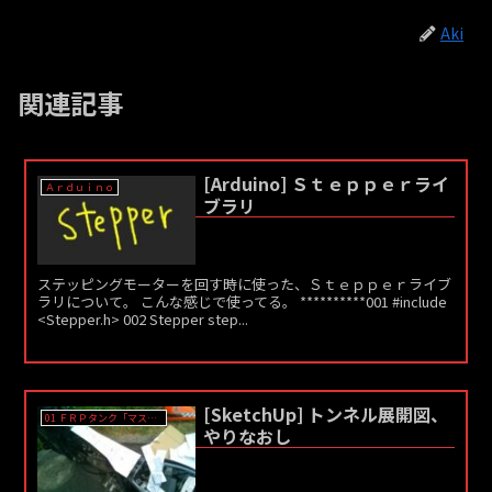
Aki
関連記事
[Arduino] Ｓｔｅｐｐｅｒライ
Ａｒｄｕｉｎｏ
ブラリ
ステッピングモーターを回す時に使った、Ｓｔｅｐｐｅｒライブ
ラリについて。 こんな感じで使ってる。 **********001 #include
<Stepper.h> 002 Stepper step...
[SketchUp] トンネル展開図、
01 ＦＲＰタンク「マスター」作成
やりなおし