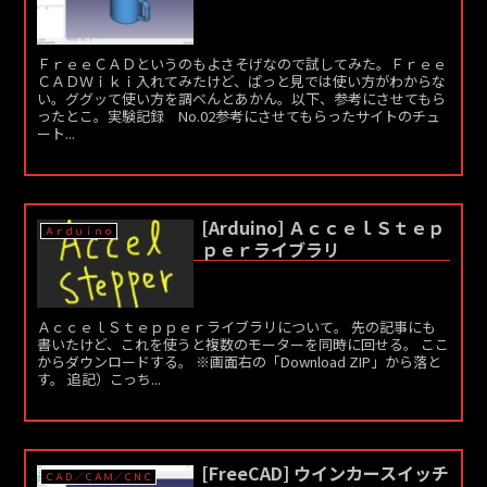
ＦｒｅｅＣＡＤというのもよさそげなので試してみた。Ｆｒｅｅ
ＣＡＤＷｉｋｉ入れてみたけど、ぱっと見では使い方がわからな
い。ググッて使い方を調べんとあかん。以下、参考にさせてもら
ったとこ。実験記録 No.02参考にさせてもらったサイトのチュ
ート...
[Arduino] ＡｃｃｅｌＳｔｅｐ
Ａｒｄｕｉｎｏ
ｐｅｒライブラリ
ＡｃｃｅｌＳｔｅｐｐｅｒライブラリについて。 先の記事にも
書いたけど、これを使うと複数のモーターを同時に回せる。 ここ
からダウンロードする。 ※画面右の「Download ZIP」から落と
す。 追記）こっち...
[FreeCAD] ウインカースイッチ
ＣＡＤ／ＣＡＭ／ＣＮＣ