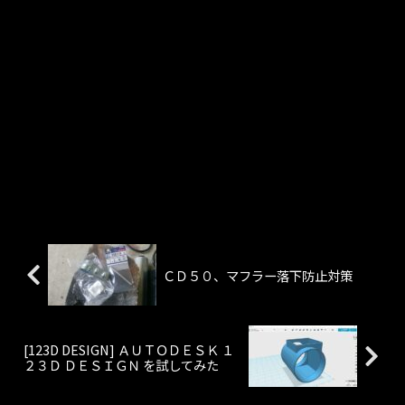
ＣＤ５０、マフラー落下防止対策
[123D DESIGN] ＡＵＴＯＤＥＳＫ １
２３Ｄ ＤＥＳＩＧＮ を試してみた