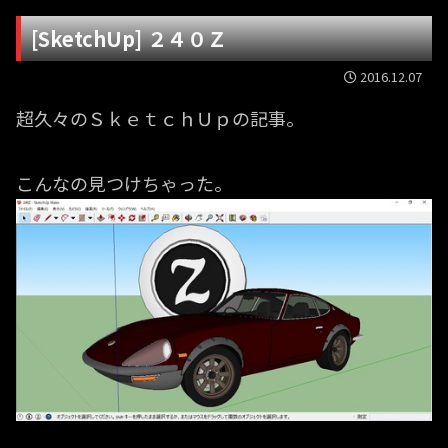
[SketchUp] ２４０Ｚ
2016.12.07
超久々のＳｋｅｔｃｈＵｐの記事。
こんなの見つけちゃった。