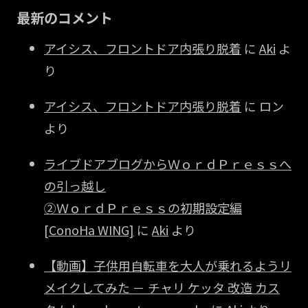
最新のコメント
アイシス、フロントドア内張り脱着
に
Aki
よ
り
アイシス、フロントドア内張り脱着
に
ロン
より
ライブドアブログからＷｏｒｄＰｒｅｓｓへ
の引っ越し
②ＷｏｒｄＰｒｅｓｓの初期設定編
[ConoHa WING]
に
Aki
より
【動画】子供用自転車を大人が乗れるようリ
メイクしてみた － チャリ ケッタ 改造 カス