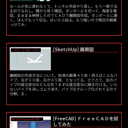
なーんか気に食わなくて、トンネル作成やり直し。もう一度寸法
を計りなおし。横から見て確認。ダンボールを切って、角度を確
認。まぁまぁ納得したのでＣＡＤで展開図作成。ダンボールに書
く。ほんでもって切る。ほいたら貼る。もう暗いので明日の朝乗
っけてみ...
[SketchUp] 展開図
ＣＡＤ／ＣＡＭ／ＣＮＣ
展開図の作成方法について。怒涛の画像４５枚！例えばこんなパ
イプ、左が３０度、右が４５度、となってる。さてさて、左のパ
イプの接合部分はどんな形？まずは接合部分に線を付ける。いら
ないパイプを消しゴムで消す。パイプはグループ化されてるので
分解。ま...
[FreeCAD] ＦｒｅｅＣＡＤを試
刷（3D Printer HICTOP 3dp-17bk）
してみた