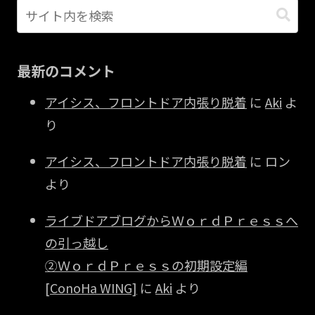
最新のコメント
アイシス、フロントドア内張り脱着
に
Aki
よ
り
アイシス、フロントドア内張り脱着
に
ロン
より
ライブドアブログからＷｏｒｄＰｒｅｓｓへ
の引っ越し
②ＷｏｒｄＰｒｅｓｓの初期設定編
[ConoHa WING]
に
Aki
より