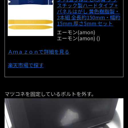
スチック製ハードタイプ +
パネルはがし 黄色樹脂製・
2本組 全長約150mm・幅約
15mm 厚さ5mm セット
エーモン(amon)
エーモン(amon) ()
Ａｍａｚｏｎで詳細を見る
楽天市場で探す
マツコネを固定しているボルトを外す。