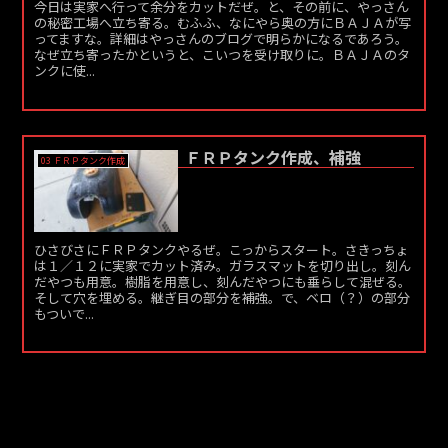
今日は実家へ行って余分をカットだぜ。と、その前に、やっさん
の秘密工場へ立ち寄る。むふふ、なにやら奥の方にＢＡＪＡが写
ってますな。詳細はやっさんのブログで明らかになるであろう。
なぜ立ち寄ったかというと、こいつを受け取りに。ＢＡＪＡのタ
ンクに使...
ＦＲＰタンク作成、補強
03 ＦＲＰタンク作成
ひさびさにＦＲＰタンクやるぜ。こっからスタート。さきっちょ
は１／１２に実家でカット済み。ガラスマットを切り出し。刻ん
だやつも用意。樹脂を用意し、刻んだやつにも垂らして混ぜる。
そして穴を埋める。継ぎ目の部分を補強。で、ベロ（？）の部分
もついで...