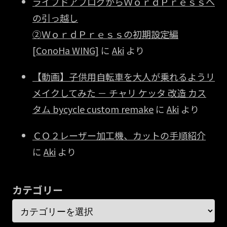
ライブドアブログからＷｏｒｄＰｒｅｓｓへ
の引っ越し
②ＷｏｒｄＰｒｅｓｓの初期設定編
[ConoHa WING]
に
Aki
より
【動画】子供用自転車を大人が乗れるようリ
メイクしてみた － チャリ ケッタ 改造 カス
タム bycycle custom remake
に
Aki
より
ＣＯ２レーザー加工機、カットの手順紹介
に
Aki
より
カテゴリー