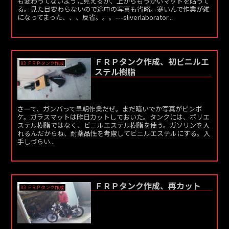
も変わってないように見えるが、上からもっかいマットを貼って
る。見た目変わらないので途中の写真も省略。寒いんで作業が雑
になってまった、、、反省。。。---sliverlaborator...
ＦＲＰタンク作成、初ビニルエ
03 ＦＲＰタンク作成
ステル樹脂
さーて、ガンバって早朝作業だぜ。まだ暗いでか写真がピンボ
ケ。ガラスマットは昨日カットしておいた。タンクには、ポリエ
ステル樹脂ではなく、ビニルエステル樹脂を使う。ガソリンを入
れるんだからね、耐薬品性を考慮してビニルエステルにする。入
手しづらい...
ＦＲＰタンク作成、再カット
03 ＦＲＰタンク作成