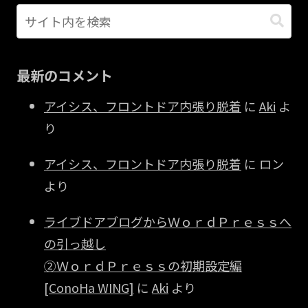
最新のコメント
アイシス、フロントドア内張り脱着
に
Aki
よ
り
アイシス、フロントドア内張り脱着
に
ロン
より
ライブドアブログからＷｏｒｄＰｒｅｓｓへ
の引っ越し
②ＷｏｒｄＰｒｅｓｓの初期設定編
[ConoHa WING]
に
Aki
より