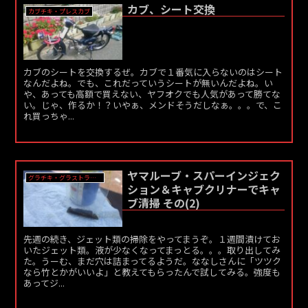
カブ、シート交換
カブチキ・プレスカブ
カブのシートを交換するぜ。カブで１番気に入らないのはシート
なんだよね。でも、これだっていうシートが無いんだよね。い
や、あっても高額で買えない、ヤフオクでも人気があって勝てな
い。じゃ、作るか！？いやぁ、メンドそうだしなぁ。。。で、こ
れ買っちゃ...
ヤマルーブ・スパーインジェク
グラチキ・グラストラッカー
ション＆キャブクリナーでキャ
ブ清掃 その(2)
先週の続き、ジェット類の掃除をやってまうぞ。１週間漬けてお
いたジェット類。液が少なくなってまっとる。。。取り出してみ
た。うーむ、まだ穴は詰まってるようだ。ななしさんに「ツツク
なら竹とかがいいよ」と教えてもらったんで試してみる。強度も
あってジ...