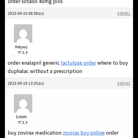
order sotalol 40mg pills
2023-09-10 08:58
#49491
返信
Retywy
ゲスト
order enalapril generic
lactulose order
where to buy
duphalac without a prescription
2023-09-10 13:25
#49541
返信
Enhlrh
ゲスト
buy zovirax medication
zovirax buy online
order