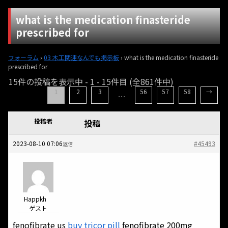
what is the medication finasteride
prescribed for
フォーラム
›
03 木工関連なんでも掲示板
›
what is the medication finasteride
prescribed for
15件の投稿を表示中 - 1 - 15件目 (全861件中)
1
2
3
56
57
58
→
…
投稿者
投稿
2023-08-10 07:06
#45493
返信
Happkh
ゲスト
fenofibrate us
buy tricor pill
fenofibrate 200mg