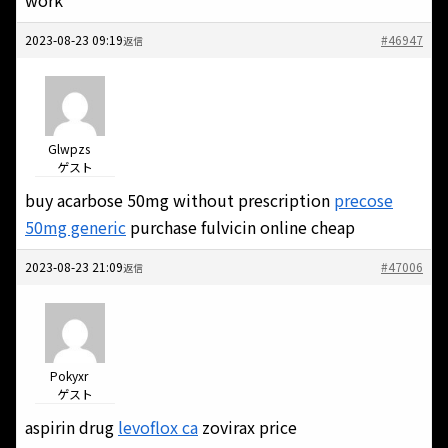
work
2023-08-23 09:19
#46947
返信
Glwpzs
ゲスト
buy acarbose 50mg without prescription
precose
50mg generic
purchase fulvicin online cheap
2023-08-23 21:09
#47006
返信
Pokyxr
ゲスト
aspirin drug
levoflox ca
zovirax price