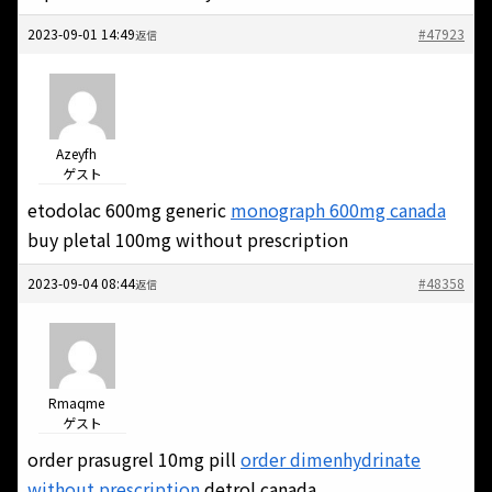
2023-09-01 14:49
#47923
返信
Azeyfh
ゲスト
etodolac 600mg generic
monograph 600mg canada
buy pletal 100mg without prescription
2023-09-04 08:44
#48358
返信
Rmaqme
ゲスト
order prasugrel 10mg pill
order dimenhydrinate
without prescription
detrol canada