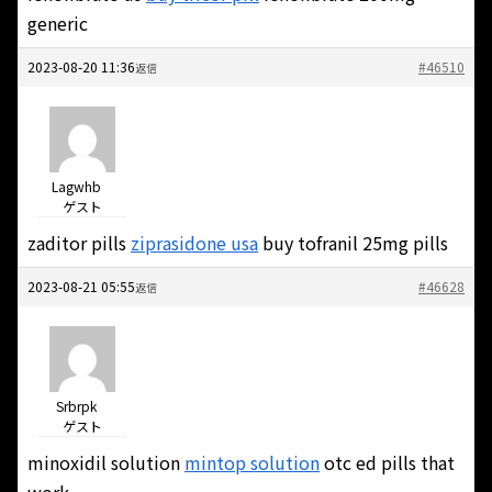
generic
2023-08-20 11:36
#46510
返信
Lagwhb
ゲスト
zaditor pills
ziprasidone usa
buy tofranil 25mg pills
2023-08-21 05:55
#46628
返信
Srbrpk
ゲスト
minoxidil solution
mintop solution
otc ed pills that