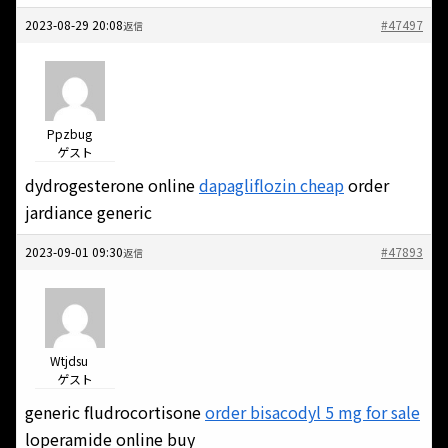
2023-08-29 20:08
#47497
返信
Ppzbug
ゲスト
dydrogesterone online
dapagliflozin cheap
order
jardiance generic
2023-09-01 09:30
#47893
返信
Wtjdsu
ゲスト
generic fludrocortisone
order bisacodyl 5 mg for sale
loperamide online buy