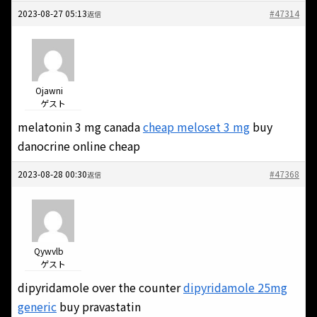
2023-08-27 05:13
#47314
返信
Ojawni
ゲスト
melatonin 3 mg canada
cheap meloset 3 mg
buy
danocrine online cheap
2023-08-28 00:30
#47368
返信
Qywvlb
ゲスト
dipyridamole over the counter
dipyridamole 25mg
generic
buy pravastatin