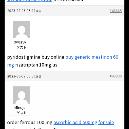
2023-09-06 05:09
#48665
返信
Xwszvy
ゲスト
pyridostigmine buy online
buy generic mestinon 60
mg
rizatriptan 10mg us
2023-09-07 08:59
#48830
返信
Mfnqjo
ゲスト
order ferrous 100 mg
ascorbic acid 500mg for sale