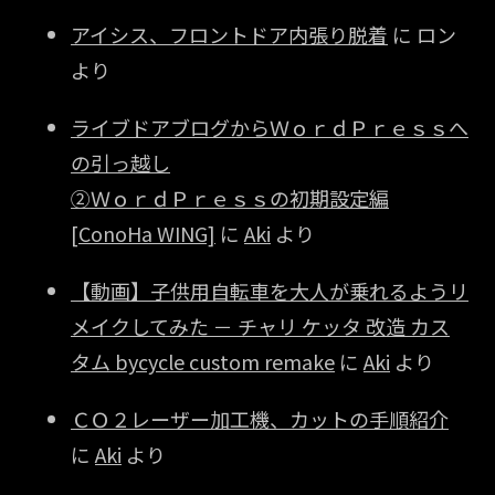
アイシス、フロントドア内張り脱着
に
ロン
より
ライブドアブログからＷｏｒｄＰｒｅｓｓへ
の引っ越し
②ＷｏｒｄＰｒｅｓｓの初期設定編
[ConoHa WING]
に
Aki
より
【動画】子供用自転車を大人が乗れるようリ
メイクしてみた － チャリ ケッタ 改造 カス
タム bycycle custom remake
に
Aki
より
ＣＯ２レーザー加工機、カットの手順紹介
に
Aki
より