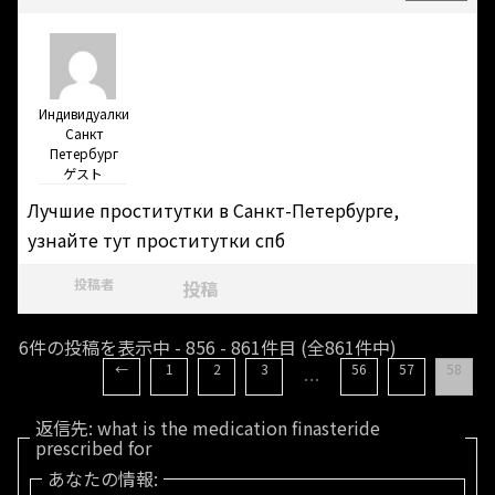
Индивидуалки
Санкт
Петербург
ゲスト
Лучшие проститутки в Санкт-Петербурге,
узнайте тут
проститутки спб
投稿者
投稿
6件の投稿を表示中 - 856 - 861件目 (全861件中)
←
1
2
3
56
57
58
…
返信先: what is the medication finasteride
prescribed for
あなたの情報: