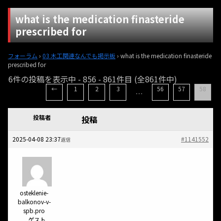
what is the medication finasteride
prescribed for
フォーラム
›
03 木工関連なんでも掲示板
›
what is the medication finasteride
prescribed for
6件の投稿を表示中 - 856 - 861件目 (全861件中)
←
1
2
3
56
57
58
…
投稿者
投稿
2025-04-08 23:37
#1141552
返信
osteklenie-
balkonov-v-
spb.pro
ゲスト