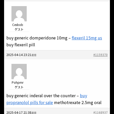
Cesbob
ゲスト
buy generic domperidone 10mg –
flexeril 15mg us
buy flexeril pill
2025-04-14 23:21
#1159370
返信
Pohpmr
ゲスト
buy generic inderal over the counter –
buy
propranolol pills for sale
methotrexate 2.5mg oral
2025-04-17 21:38
#1168937
返信