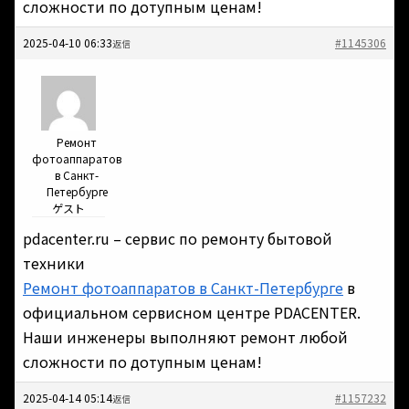
сложности по дотупным ценам!
2025-04-10 06:33
#1145306
返信
Ремонт
фотоаппаратов
в Санкт-
Петербурге
ゲスト
pdacenter.ru – сервис по ремонту бытовой
техники
Ремонт фотоаппаратов в Санкт-Петербурге
в
официальном сервисном центре PDACENTER.
Наши инженеры выполняют ремонт любой
сложности по дотупным ценам!
2025-04-14 05:14
#1157232
返信