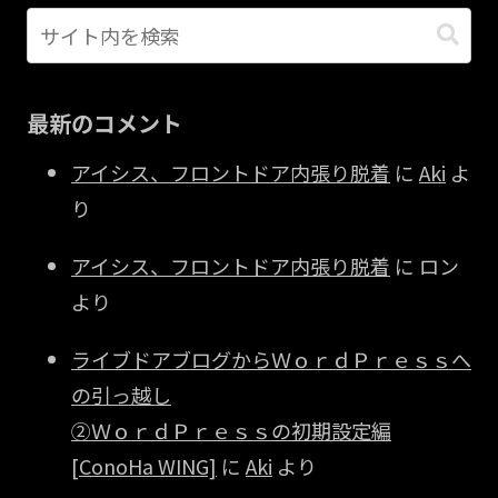
最新のコメント
アイシス、フロントドア内張り脱着
に
Aki
よ
り
アイシス、フロントドア内張り脱着
に
ロン
より
ライブドアブログからＷｏｒｄＰｒｅｓｓへ
の引っ越し
②ＷｏｒｄＰｒｅｓｓの初期設定編
[ConoHa WING]
に
Aki
より