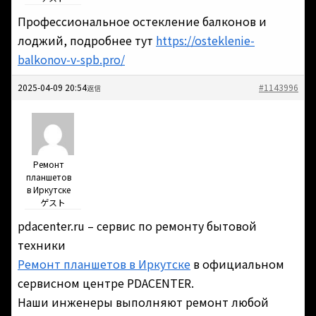
Профессиональное остекление балконов и
лоджий, подробнее тут
https://osteklenie-
balkonov-v-spb.pro/
2025-04-09 20:54
#1143996
返信
Ремонт
планшетов
в Иркутске
ゲスト
pdacenter.ru – сервис по ремонту бытовой
техники
Ремонт планшетов в Иркутске
в официальном
сервисном центре PDACENTER.
Наши инженеры выполняют ремонт любой