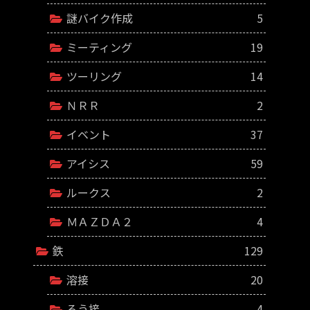
謎バイク作成
5
ミーティング
19
ツーリング
14
ＮＲＲ
2
イベント
37
アイシス
59
ルークス
2
ＭＡＺＤＡ２
4
鉄
129
溶接
20
ろう接
4