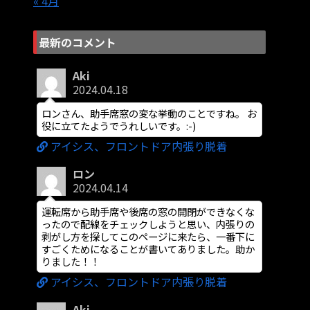
« 4月
最新のコメント
Aki
2024.04.18
ロンさん、助手席窓の変な挙動のことですね。 お
役に立てたようでうれしいです。:-)
アイシス、フロントドア内張り脱着
ロン
2024.04.14
運転席から助手席や後席の窓の開閉ができなくな
ったので配線をチェックしようと思い、内張りの
剥がし方を探してこのページに来たら、一番下に
すごくためになることが書いてありました。助か
りました！！
アイシス、フロントドア内張り脱着
Aki