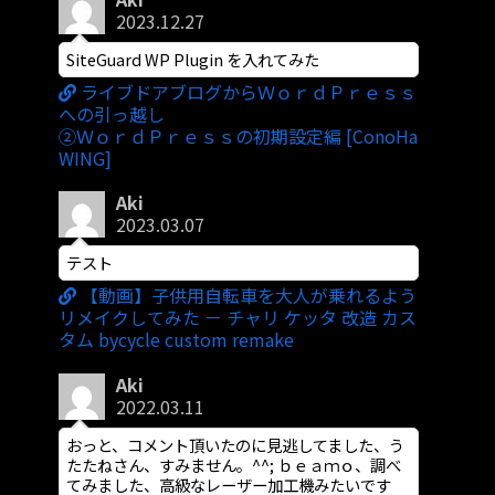
2023.12.27
SiteGuard WP Plugin を入れてみた
ライブドアブログからＷｏｒｄＰｒｅｓｓ
への引っ越し
②ＷｏｒｄＰｒｅｓｓの初期設定編 [ConoHa
WING]
Aki
2023.03.07
テスト
【動画】子供用自転車を大人が乗れるよう
リメイクしてみた － チャリ ケッタ 改造 カス
タム bycycle custom remake
Aki
2022.03.11
おっと、コメント頂いたのに見逃してました、う
たたねさん、すみません。^^; ｂｅａｍｏ、調べ
てみました、高級なレーザー加工機みたいです