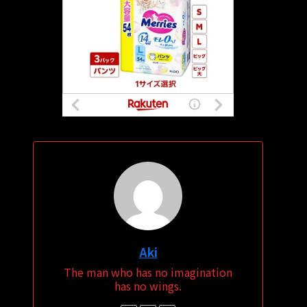
Aki
The man who has no imagination
has no wings.