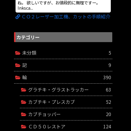
ね。 欲しいですが、お値段的に無理ですー。
Inksca...
ＣＯ２レーザー加工機、カットの手順紹介
カテゴリー
未分類
5
記
9
輪
390
グラチキ・グラストラッカー
63
カブチキ・プレスカブ
52
カブチョッパー
20
ＣＤ５０レストア
124