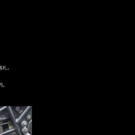
落札。
円。