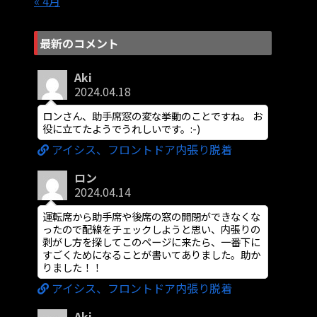
« 4月
最新のコメント
Aki
2024.04.18
ロンさん、助手席窓の変な挙動のことですね。 お
役に立てたようでうれしいです。:-)
アイシス、フロントドア内張り脱着
ロン
2024.04.14
運転席から助手席や後席の窓の開閉ができなくな
ったので配線をチェックしようと思い、内張りの
剥がし方を探してこのページに来たら、一番下に
すごくためになることが書いてありました。助か
りました！！
アイシス、フロントドア内張り脱着
Aki