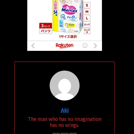
Aki
The man who has no imagination
has no wings.