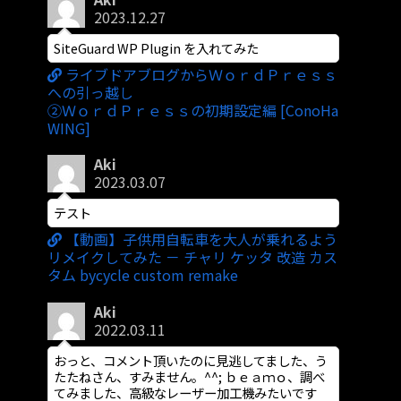
2023.12.27
SiteGuard WP Plugin を入れてみた
ライブドアブログからＷｏｒｄＰｒｅｓｓ
への引っ越し
②ＷｏｒｄＰｒｅｓｓの初期設定編 [ConoHa
WING]
Aki
2023.03.07
テスト
【動画】子供用自転車を大人が乗れるよう
リメイクしてみた － チャリ ケッタ 改造 カス
タム bycycle custom remake
Aki
2022.03.11
おっと、コメント頂いたのに見逃してました、う
たたねさん、すみません。^^; ｂｅａｍｏ、調べ
てみました、高級なレーザー加工機みたいです