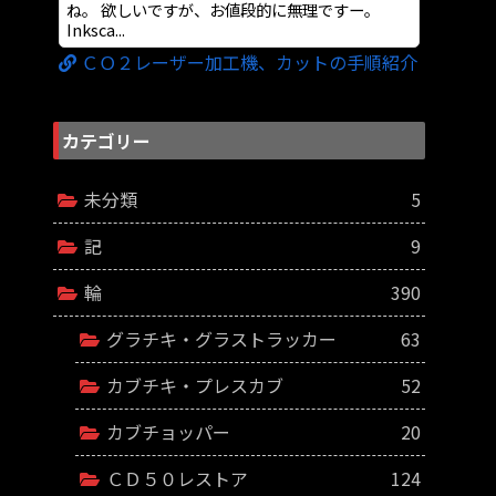
ね。 欲しいですが、お値段的に無理ですー。
Inksca...
ＣＯ２レーザー加工機、カットの手順紹介
カテゴリー
未分類
5
記
9
輪
390
グラチキ・グラストラッカー
63
カブチキ・プレスカブ
52
カブチョッパー
20
ＣＤ５０レストア
124