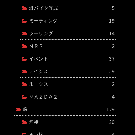
謎バイク作成
5
ミーティング
19
ツーリング
14
ＮＲＲ
2
イベント
37
アイシス
59
ルークス
2
ＭＡＺＤＡ２
4
鉄
129
溶接
20
ろう接
4