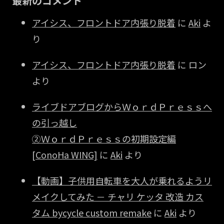
最新のコメント
アイシス、フロントドア内張り脱着
に
Aki
よ
り
アイシス、フロントドア内張り脱着
に
ロン
より
ライブドアブログからＷｏｒｄＰｒｅｓｓへ
の引っ越し
②ＷｏｒｄＰｒｅｓｓの初期設定編
[ConoHa WING]
に
Aki
より
【動画】子供用自転車を大人が乗れるようリ
メイクしてみた － チャリ ケッタ 改造 カス
タム bycycle custom remake
に
Aki
より