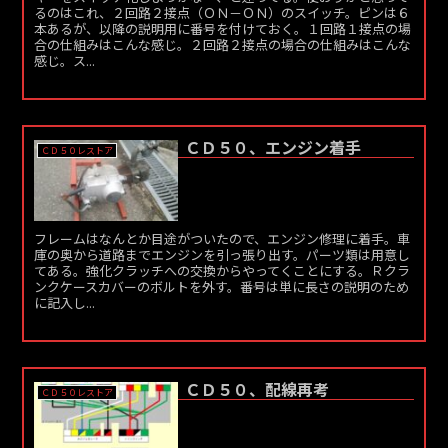
るのはこれ、２回路２接点（ＯＮ－ＯＮ）のスイッチ。ピンは６
本あるが、以降の説明用に番号を付けておく。１回路１接点の場
合の仕組みはこんな感じ。２回路２接点の場合の仕組みはこんな
感じ。ス...
ＣＤ５０、エンジン着手
ＣＤ５０レストア
フレームはなんとか目途がついたので、エンジン修理に着手。車
庫の奥から道路までエンジンを引っ張り出す。パーツ類は用意し
てある。強化クラッチへの交換からやってくことにする。Ｒクラ
ンクケースカバーのボルトを外す。番号は単に長さの説明のため
に記入し...
ＣＤ５０、配線再考
ＣＤ５０レストア