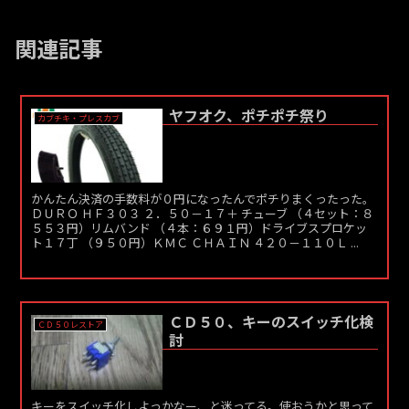
関連記事
ヤフオク、ポチポチ祭り
カブチキ・プレスカブ
かんたん決済の手数料が０円になったんでポチりまくったった。
ＤＵＲＯ ＨＦ３０３ ２．５０－１７＋ チューブ （４セット：８
５５３円）リムバンド （４本：６９１円）ドライブスプロケッ
ト１７丁 （９５０円）ＫＭＣ ＣＨＡＩＮ ４２０－１１０Ｌ ...
ＣＤ５０、キーのスイッチ化検
ＣＤ５０レストア
討
キーをスイッチ化しよっかなー、と迷ってる。使おうかと思って