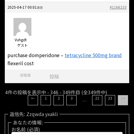
2025-04-17 00:01
#1166233
返信
Vuhgdt
ゲスト
purchase domperidone –
tetracycline 500mg brand
flexeril cost
投稿者
投稿
4件の投稿を表示中 - 346 - 349件目 (全349件中)
←
1
2
3
22
23
24
…
返信先: Zzqwda yxakli
あなたの情報:
お名前 (必須)