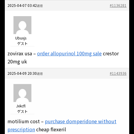
2025-04-07 03:42
#1136281
返信
Ubuxjs
ゲスト
zovirax usa –
order allopurinol 100mg sale
crestor
20mg uk
2025-04-09 20:30
#1143936
返信
Jxkcfl
ゲスト
motilium cost –
purchase domperidone without
prescription
cheap flexeril