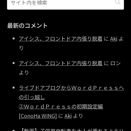
最新のコメント
アイシス、フロントドア内張り脱着
に
Aki
よ
り
アイシス、フロントドア内張り脱着
に
ロン
より
ライブドアブログからＷｏｒｄＰｒｅｓｓへ
の引っ越し
②ＷｏｒｄＰｒｅｓｓの初期設定編
[ConoHa WING]
に
Aki
より
【動画】子供用自転車を大人が乗れるようリ