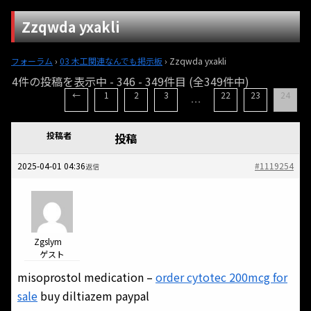
Zzqwda yxakli
フォーラム
›
03 木工関連なんでも掲示板
›
Zzqwda yxakli
4件の投稿を表示中 - 346 - 349件目 (全349件中)
←
1
2
3
22
23
24
…
投稿者
投稿
2025-04-01 04:36
#1119254
返信
Zgslym
ゲスト
misoprostol medication –
order cytotec 200mcg for
sale
buy diltiazem paypal