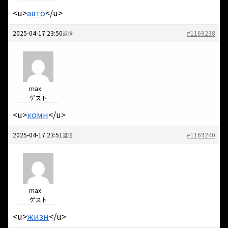
<u>
авто
</u>
2025-04-17 23:50
#1169238
返信
max
ゲスト
<u>
комн
</u>
2025-04-17 23:51
#1169240
返信
max
ゲスト
<u>
жизн
</u>