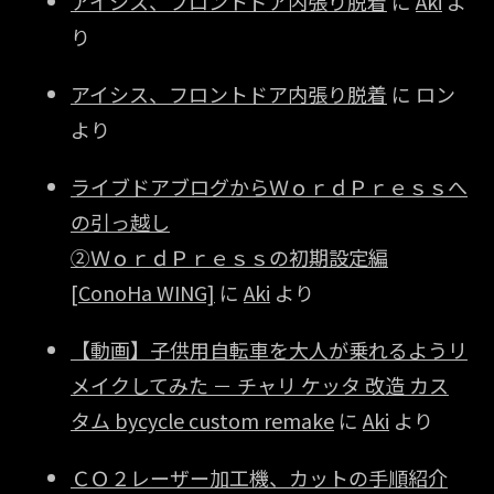
アイシス、フロントドア内張り脱着
に
Aki
よ
り
アイシス、フロントドア内張り脱着
に
ロン
より
ライブドアブログからＷｏｒｄＰｒｅｓｓへ
の引っ越し
②ＷｏｒｄＰｒｅｓｓの初期設定編
[ConoHa WING]
に
Aki
より
【動画】子供用自転車を大人が乗れるようリ
メイクしてみた － チャリ ケッタ 改造 カス
タム bycycle custom remake
に
Aki
より
ＣＯ２レーザー加工機、カットの手順紹介