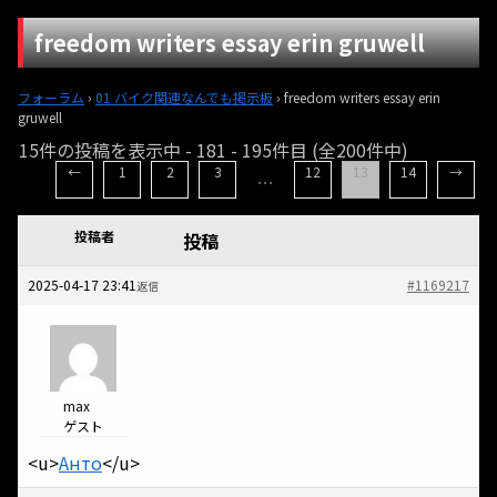
freedom writers essay erin gruwell
フォーラム
›
01 バイク関連なんでも掲示板
›
freedom writers essay erin
gruwell
15件の投稿を表示中 - 181 - 195件目 (全200件中)
←
1
2
3
12
13
14
→
…
投稿者
投稿
2025-04-17 23:41
#1169217
返信
max
ゲスト
<u>
Анто
</u>