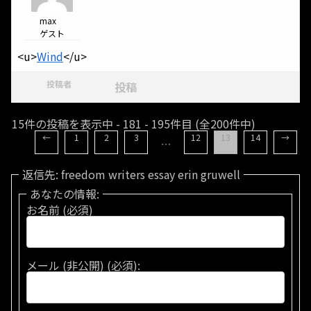
max
ゲスト
<u>
Wind
</u>
投稿者
投稿
15件の投稿を表示中 - 181 - 195件目 (全200件中)
←
1
2
3
12
13
14
→
…
返信先: freedom writers essay erin gruwell
あなたの情報:
お名前 (必須)
メール (非公開) (必須):