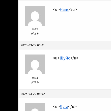
<u>
Hans
</u>
max
ゲスト
2025-03-22 09:01
<u>
Шуйс
</u>
max
ゲスト
2025-03-22 09:02
<u>
Луга
</u>