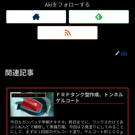
Akiをフォローする
Aki
関連記事
ＦＲＰタンク型作成、トンネル
02 ＦＲＰタンク「型」作成
ゲルコート
今日もガンバッテ早朝チキチキ。昨日までに、ワックスかけてあ
ぶらねんどで補修して準備万端。今回は２度塗りにしてみること
にして、まずは１回目のゲルコート塗り。ゲルコート約１００ｇ