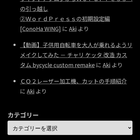
の引っ越し
②ＷｏｒｄＰｒｅｓｓの初期設定編
[ConoHa WING]
に
Aki
より
【動画】子供用自転車を大人が乗れるようリ
メイクしてみた － チャリ ケッタ 改造 カス
タム bycycle custom remake
に
Aki
より
ＣＯ２レーザー加工機、カットの手順紹介
に
Aki
より
カテゴリー