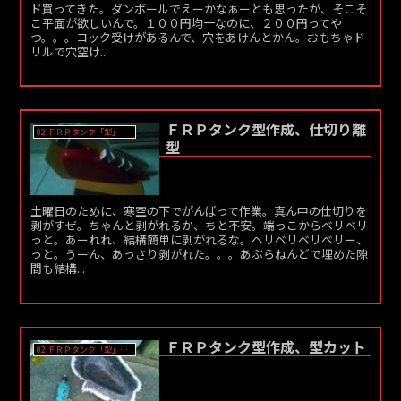
ド買ってきた。ダンボールでえーかなぁーとも思ったが、そこそ
こ平面が欲しいんで。１００円均一なのに、２００円ってや
つ。。。コック受けがあるんで、穴をあけんとかん。おもちゃド
リルで穴空け...
ＦＲＰタンク型作成、仕切り離
02 ＦＲＰタンク「型」作成
型
土曜日のために、寒空の下でがんばって作業。真ん中の仕切りを
剥がすぜ。ちゃんと剥がれるか、ちと不安。端っこからベリベリ
っと。あーれれ、結構簡単に剥がれるな。ヘリベリベリベリー、
っと。うーん、あっさり剥がれた。。。あぶらねんどで埋めた隙
間も結構...
ＦＲＰタンク型作成、型カット
02 ＦＲＰタンク「型」作成