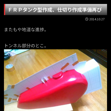
ＦＲＰタンク型作成、仕切り作成準備再び
2014.10.27
またもや地道な進捗。
トンネル部分のとこ。