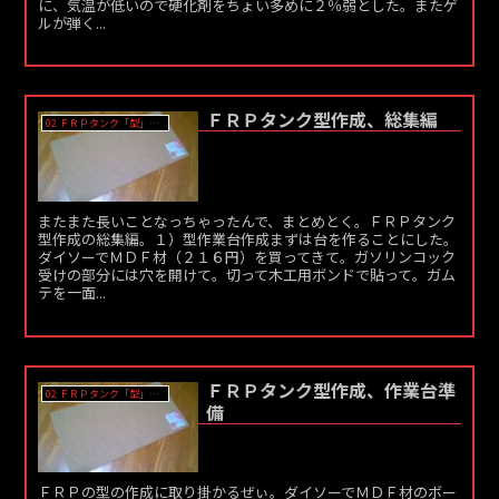
に、気温が低いので硬化剤をちょい多めに２％弱とした。またゲ
ルが弾く...
ＦＲＰタンク型作成、総集編
02 ＦＲＰタンク「型」作成
またまた長いことなっちゃったんで、まとめとく。ＦＲＰタンク
型作成の総集編。１）型作業台作成まずは台を作ることにした。
ダイソーでＭＤＦ材（２１６円）を買ってきて。ガソリンコック
受けの部分には穴を開けて。切って木工用ボンドで貼って。ガム
テを一面...
ＦＲＰタンク型作成、作業台準
02 ＦＲＰタンク「型」作成
備
ＦＲＰの型の作成に取り掛かるぜぃ。ダイソーでＭＤＦ材のボー