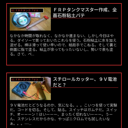
ＦＲＰタンクマスター作成、全
01 ＦＲＰタンク「マスター」作成
面石粉粘土パテ
なかなか時間が取れなく、なかなか進まない、しかし今日はや
る。ダイソーで買っておいたこれらを使う。石粉粘土に水を加え
混ぜる。棒は滑って使い辛いので、結局手でこねる。そして裏と
側面に指で塗る。粘土が余ってもったいないし、勢いで表も塗
る。さて、ペ...
スチロールカッター、９Ｖ電池
01 ＦＲＰタンク「マスター」作成
だと？
９Ｖ電池だとどうなるのか、気になる。。。こいつを使って実験
だ。コードを切る。そして、貼る。スイッチはガムテだ。スイッ
チ、オーーーン！はいーーー、まったく切れないーーー。うー
ん、ステンレスだからかな、やっぱニクロムでも試したいな
ぁ。。。---...