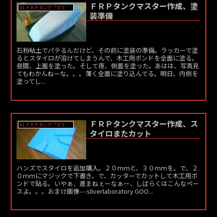
ＦＲＰタンクマスター作成、塗
01 ＦＲＰタンク「マスター」作成
装準備
石粉粘土でパテるんだけど、その前に塗装の準備。ラッカーで塗
るとスタイロが溶けてしまうんで、木工用ボンドを全面に塗る。
昼間、上面を塗った。そして夜、側面を塗った。あはは、写真見
てもわかんねーな。。。薄く全面に塗り込んでる。明日、内側を
塗ってし...
ＦＲＰタンクマスター作成、ス
01 ＦＲＰタンク「マスター」作成
タイロまたカット
ハンズでスタイロを追加購入。２０ｍｍと、３０ｍｍを。で、２
０ｍｍにマジックで下書き。で、カッターでカットして木工用ボ
ンドで貼る。いやぁ、進まねぇーなぁー、しばらくはこんなペー
スよ。。。おまけ画像---sliverlaboratory GOO...