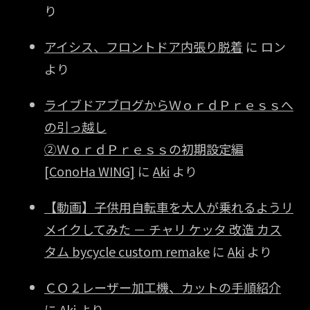
り
アイシス、フロントドア内張り脱着
に
ロン
より
ライブドアブログからＷｏｒｄＰｒｅｓｓへ
の引っ越し
②ＷｏｒｄＰｒｅｓｓの初期設定編
[ConoHa WING]
に
Aki
より
【動画】子供用自転車を大人が乗れるようリ
メイクしてみた － チャリ ケッタ 改造 カス
タム bycycle custom remake
に
Aki
より
ＣＯ２レーザー加工機、カットの手順紹介
に
Aki
より