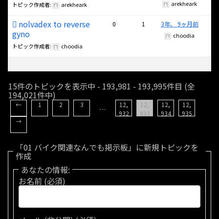
arekheark
トピック作成者:
arekheark
nolvadex to reverse
0
1
3年、 9ヶ月前
gyno
choodia
トピック作成者:
choodia
15件のトピックを表示中 - 193,981 - 193,995件目 (全
194,021件中)
←
1
2
3
12,
12,
12,
12,
…
932
933
934
935
→
「01 バイク関連なんでも掲示板」に新規トピックを
作成
あなたの情報:
お名前 (必須)