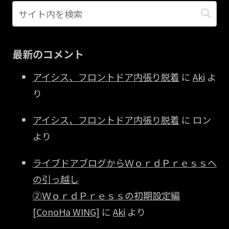
最新のコメント
アイシス、フロントドア内張り脱着
に
Aki
よ
り
アイシス、フロントドア内張り脱着
に
ロン
より
ライブドアブログからＷｏｒｄＰｒｅｓｓへ
の引っ越し
②ＷｏｒｄＰｒｅｓｓの初期設定編
[ConoHa WING]
に
Aki
より