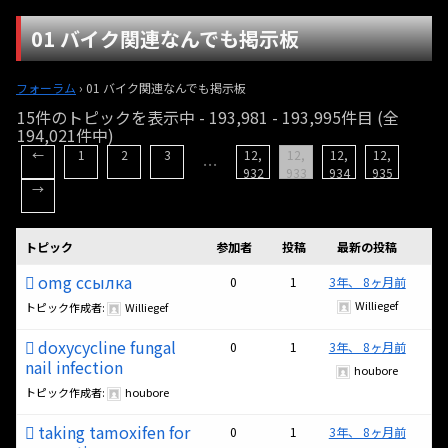
01 バイク関連なんでも掲示板
フォーラム
›
01 バイク関連なんでも掲示板
15件のトピックを表示中 - 193,981 - 193,995件目 (全
194,021件中)
←
1
2
3
12,
12,
12,
12,
…
932
933
934
935
→
トピック
参加者
投稿
最新の投稿
omg ссылка
0
1
3年、 8ヶ月前
Williegef
トピック作成者:
Williegef
doxycycline fungal
0
1
3年、 8ヶ月前
nail infection
houbore
トピック作成者:
houbore
taking tamoxifen for
0
1
3年、 8ヶ月前