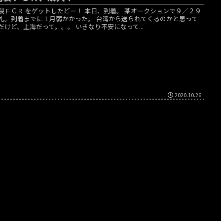
製ＦＣＲ をゲットしたどー！ 本日、到着。 某オークションで９／２９
札。到着までに１月弱かかった。 台湾から送られてくるのかと思って
だけど、上海だって。。。 いきなり不安になって...
2020.10.26