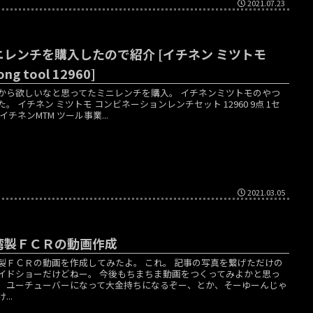
2021.07.23
ニレンチを購入したので紹介 [イチネン ミツトモ
ong tool 12960]
から欲しいなと思ってたミニレンチを購入。 イチネンミツトモのやつ
た。 イチネン ミツトモ コンビネーションレンチセット 12960 9点 1セ
イチネンMTM ツール事業...
2021.03.05
湾製ＦＣＲの動画作成
製ＦＣＲの動画を作成してみたよ。 これ。 記事の写真を繋げただけの
イドショーだけどねー。 今後もちまちま動画をつくってみよかと思っ
。ユーチューバーになって大金持ちになるぞー、とか、そーゆーんじゃ
...