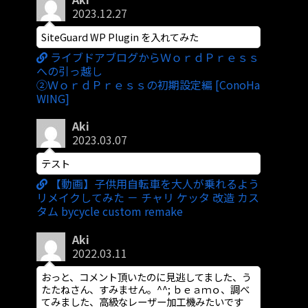
2023.12.27
SiteGuard WP Plugin を入れてみた
ライブドアブログからＷｏｒｄＰｒｅｓｓ
への引っ越し
②ＷｏｒｄＰｒｅｓｓの初期設定編 [ConoHa
WING]
Aki
2023.03.07
テスト
【動画】子供用自転車を大人が乗れるよう
リメイクしてみた － チャリ ケッタ 改造 カス
タム bycycle custom remake
Aki
2022.03.11
おっと、コメント頂いたのに見逃してました、う
たたねさん、すみません。^^; ｂｅａｍｏ、調べ
てみました、高級なレーザー加工機みたいです