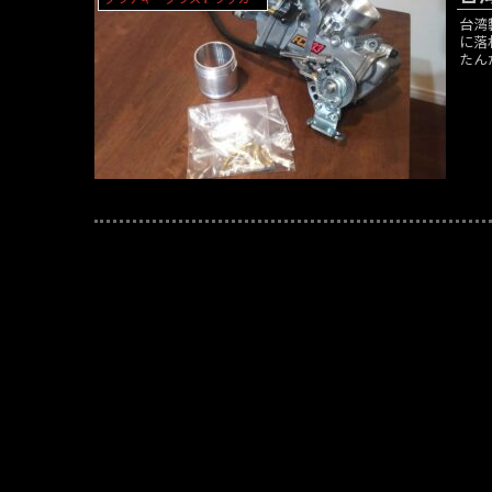
台湾
に落
たん