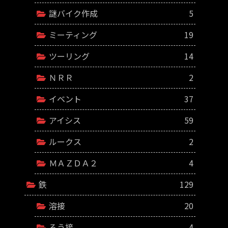
謎バイク作成
5
ミーティング
19
ツーリング
14
ＮＲＲ
2
イベント
37
アイシス
59
ルークス
2
ＭＡＺＤＡ２
4
鉄
129
溶接
20
ろう接
4