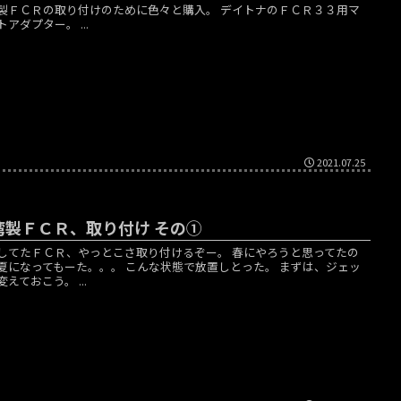
製ＦＣＲの取り付けのために色々と購入。 デイトナのＦＣＲ３３用マ
トアダプター。 ...
2021.07.25
湾製ＦＣＲ、取り付け その①
してたＦＣＲ、やっとこさ取り付けるぞー。 春にやろうと思ってたの
夏になってもーた。。。 こんな状態で放置しとった。 まずは、ジェッ
えておこう。 ...