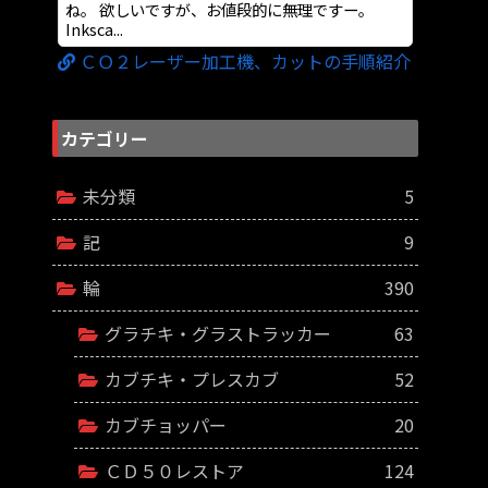
ね。 欲しいですが、お値段的に無理ですー。
Inksca...
ＣＯ２レーザー加工機、カットの手順紹介
カテゴリー
未分類
5
記
9
輪
390
グラチキ・グラストラッカー
63
カブチキ・プレスカブ
52
カブチョッパー
20
ＣＤ５０レストア
124