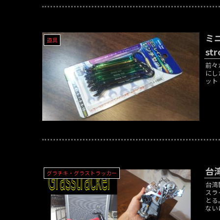
ミ
道具
str
前々
にし
ット 
台
グラチキ・グラストラッカー
台湾
スラ
とる
ないけ