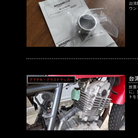
台湾
ウン
台
グラチキ・グラストラッカー
放置
に、
トを変