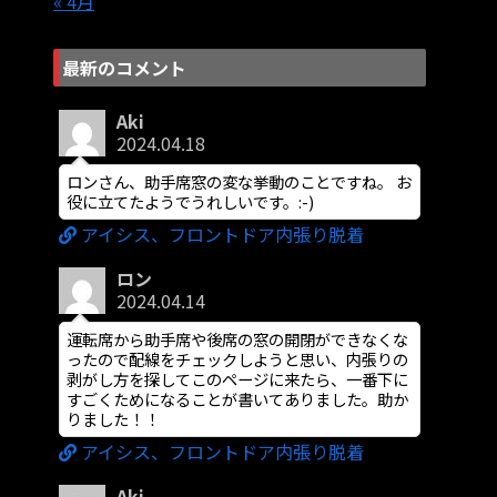
« 4月
最新のコメント
Aki
2024.04.18
ロンさん、助手席窓の変な挙動のことですね。 お
役に立てたようでうれしいです。:-)
アイシス、フロントドア内張り脱着
ロン
2024.04.14
運転席から助手席や後席の窓の開閉ができなくな
ったので配線をチェックしようと思い、内張りの
剥がし方を探してこのページに来たら、一番下に
すごくためになることが書いてありました。助か
りました！！
アイシス、フロントドア内張り脱着
Aki