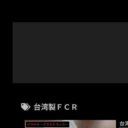
台湾製ＦＣＲ
台
グラチキ・グラストラッカー