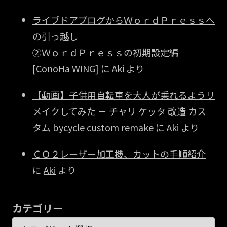
ライブドアブログからＷｏｒｄＰｒｅｓｓへ
の引っ越し
②ＷｏｒｄＰｒｅｓｓの初期設定編
[ConoHa WING]
に
Aki
より
【動画】子供用自転車を大人が乗れるようリ
メイクしてみた － チャリ ケッタ 改造 カス
タム bycycle custom remake
に
Aki
より
ＣＯ２レーザー加工機、カットの手順紹介
に
Aki
より
カテゴリー