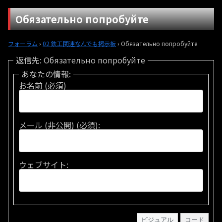
Обязательно попробуйте
フォーラム
›
02 鉄工関連なんでも掲示板
›
Обязательно попробуйте
返信先: Обязательно попробуйте
あなたの情報:
お名前 (必須)
メール (非公開) (必須):
ウェブサイト:
ビジュアル
コード